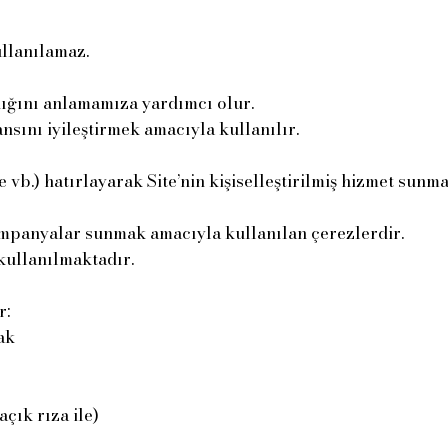
ullanılamaz.
ndığını anlamamıza yardımcı olur.
nsını iyileştirmek amacıyla kullanılır.
ge vb.) hatırlayarak Site’nin kişiselleştirilmiş hizmet sunma
 kampanyalar sunmak amacıyla kullanılan çerezlerdir.
 kullanılmaktadır.
r:
ak
çık rıza ile)