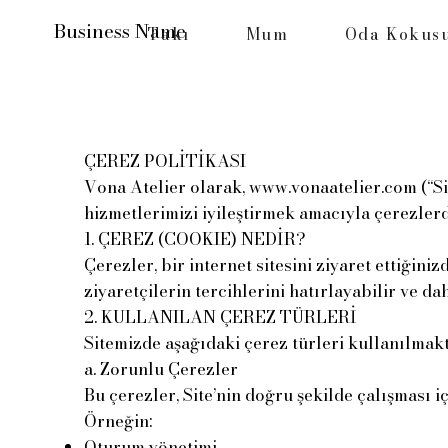
Business Name
Takı
Mum
Oda Kokus
ÇEREZ POLİTİKASI
Vona Atelier olarak,
www.vonaatelier.com
(“Si
hizmetlerimizi iyileştirmek amacıyla çerezler
1. ÇEREZ (COOKIE) NEDİR?
Çerezler, bir internet sitesini ziyaret ettiğin
ziyaretçilerin tercihlerini hatırlayabilir ve da
2. KULLANILAN ÇEREZ TÜRLERİ
Sitemizde aşağıdaki çerez türleri kullanılmakt
a. Zorunlu Çerezler
Bu çerezler, Site’nin doğru şekilde çalışması iç
Örneğin:
Oturum yönetimi