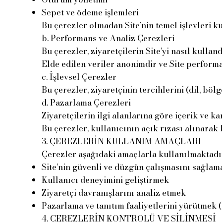
Sepet ve ödeme işlemleri
Bu çerezler olmadan Site’nin temel işlevleri k
b. Performans ve Analiz Çerezleri
Bu çerezler, ziyaretçilerin Site’yi nasıl kulla
Elde edilen veriler anonimdir ve Site performa
c. İşlevsel Çerezler
Bu çerezler, ziyaretçinin tercihlerini (dil, böl
d. Pazarlama Çerezleri
Ziyaretçilerin ilgi alanlarına göre içerik ve
Bu çerezler, kullanıcının açık rızası alınarak
3. ÇEREZLERİN KULLANIM AMAÇLARI
Çerezler aşağıdaki amaçlarla kullanılmaktadı
Site’nin güvenli ve düzgün çalışmasını sağlam
Kullanıcı deneyimini geliştirmek
Ziyaretçi davranışlarını analiz etmek
Pazarlama ve tanıtım faaliyetlerini yürütmek (a
4. ÇEREZLERİN KONTROLÜ VE SİLİNMESİ