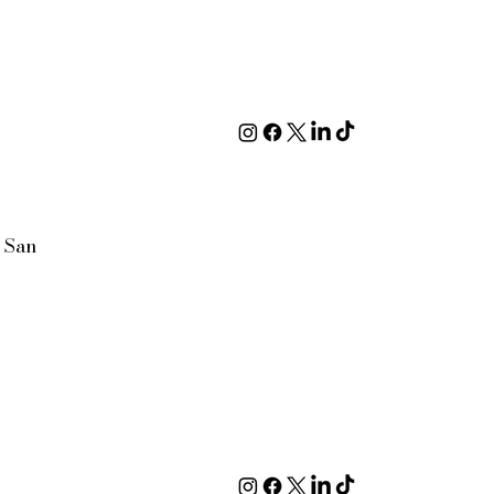
, San
© 2035 by Business Name.
Made with
Wix Studio™