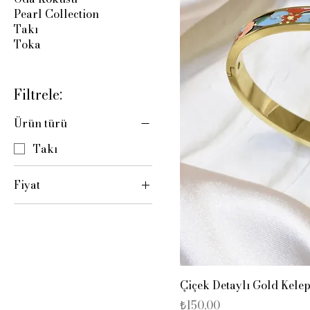
Pearl Collection
Takı
Toka
Filtrele:
Ürün türü
Takı
Fiyat
₺150
₺215
Çiçek Detaylı Gold Kelep
Fiyat
₺150,00