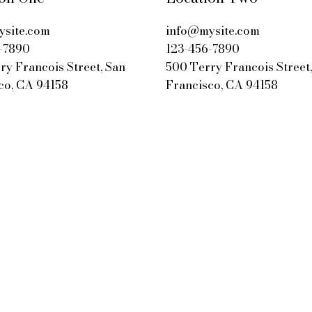
site.com
info@mysite.com
-7890
123-456-7890
ry Francois Street, San
500 Terry Francois Street
co, CA 94158
Francisco, CA 94158