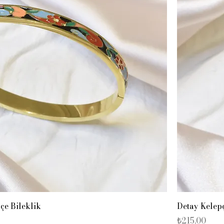
çe Bileklik
Detay Kelepç
Fiyat
₺215,00