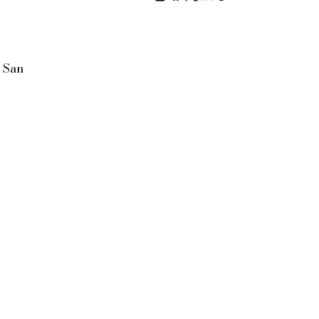
, San
© 2035 by Business Name.
Made with
Wix Studio™