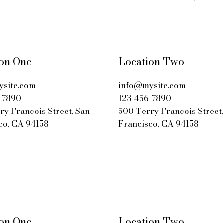
ion One
Location Two
site.com
info@mysite.com
-7890
123-456-7890
ry Francois Street, San
500 Terry Francois Street
co, CA 94158
Francisco, CA 94158
ion One
Location Two