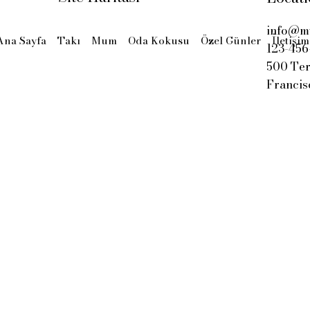
info@my
Ana Sayfa
Takı
Mum
Oda Kokusu
Özel Günler
İletişim
123-456
500 Ter
Francis