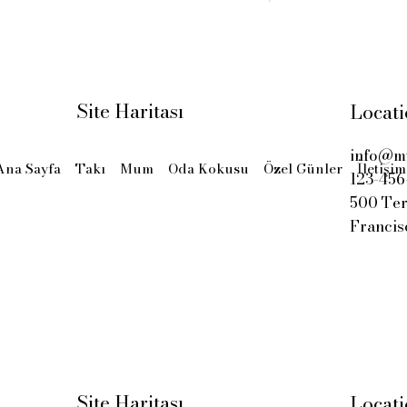
Site Haritası
Locat
info@my
Ana Sayfa
Takı
Mum
Oda Kokusu
Özel Günler
İletişim
123-456
500 Ter
Francis
Site Haritası
Locat