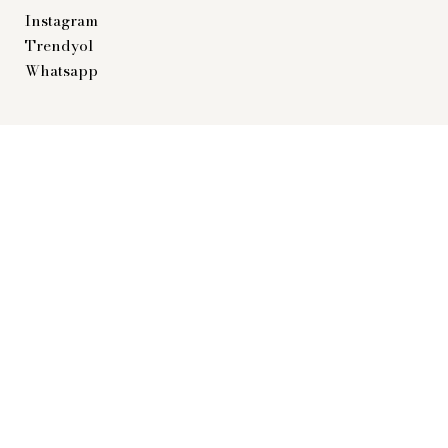
Instagram
Trendyol
Whatsapp Sipariş
Whatsapp
ılmaması gerekmektedir.
diniz.
numlandırın.
© 2025
vonaatelier.com
. Tüm Hakları
Saklıdır. Bu site
Blakfy
tarafından
oluşturuldu.