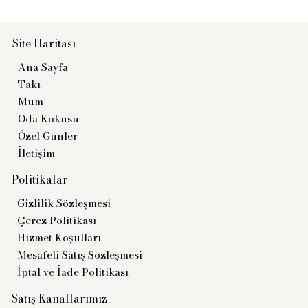
kusu 200ML
Site Haritası
Ana Sayfa
Takı
süre kalıcı, şık bambu çubuklu difüzör şişesi ile evinize 
Mum
.
Oda Kokusu
Özel Günler
İletişim
Politikalar
Gizlilik Sözleşmesi
Çerez Politikası
Hizmet Koşulları
Mesafeli Satış Sözleşmesi
İptal ve İade Politikası
Sepete Ekle
Satış Kanallarımız