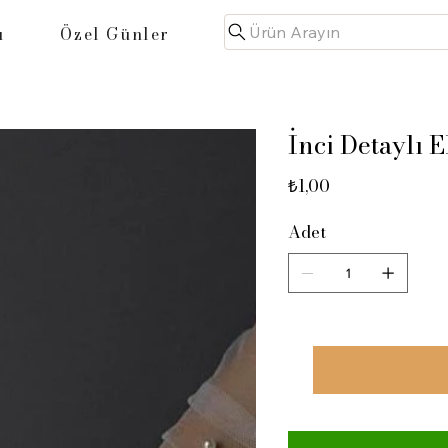
Ürün Arayın
u
Özel Günler
İnci Detaylı 
Fiyat
₺1,00
Adet